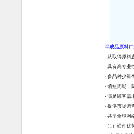
半成品原料广
- 从取得原
- 具有高专
- 多品种少
- 缩短周期
- 满足顾客
- 提供市场
- 共享全球
（1）硬件优