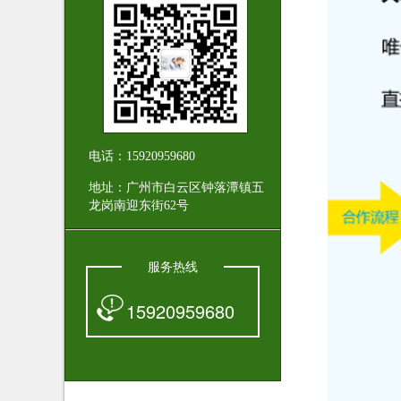
电话：15920959680
地址：广州市白云区钟落潭镇五
龙岗南迎东街62号
服务热线
15920959680